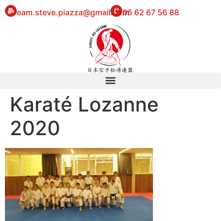
eam.steve.piazza@gmail.com
06 62 67 56 88
Karaté Lozanne
2020