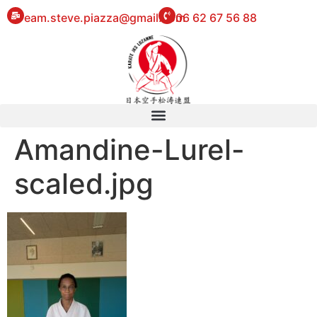
eam.steve.piazza@gmail.com
06 62 67 56 88
Amandine-Lurel-
scaled.jpg