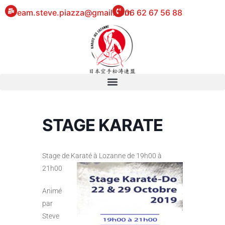
eam.steve.piazza@gmail.com
06 62 67 56 88
STAGE KARATE
Stage de Karaté à Lozanne de 19h00 à
21h00
Animé
par
Steve