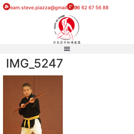
eam.steve.piazza@gmail.com
06 62 67 56 88
IMG_5247