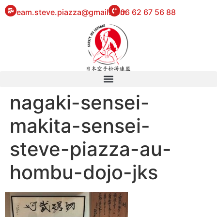
eam.steve.piazza@gmail.com
06 62 67 56 88
nagaki-sensei-
makita-sensei-
steve-piazza-au-
hombu-dojo-jks