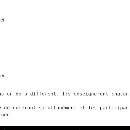
sei
sei
ns un dojo différent. Ils enseigneront chacun 
e dérouleront simultanément et les participant
rnée.