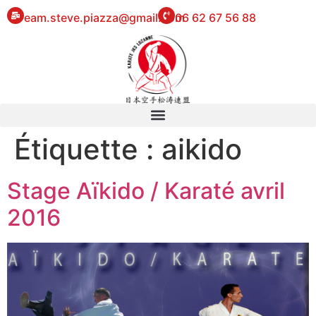
eam.steve.piazza@gmail.com
06 62 67 56 88
Étiquette :
aikido
Stage Aïkido / Karaté avril
2016