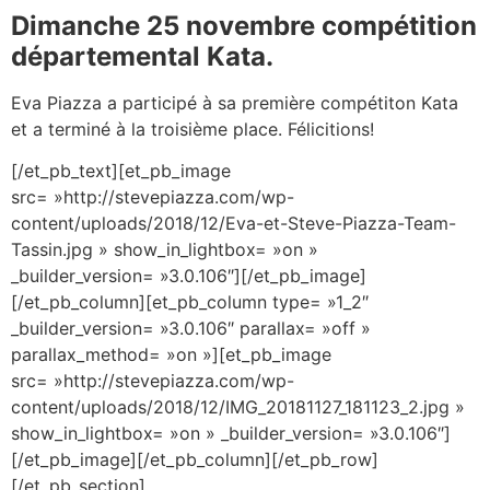
Dimanche 25 novembre compétition
départemental Kata.
Eva Piazza a participé à sa première compétiton Kata
et a terminé à la troisième place. Félicitions!
[/et_pb_text][et_pb_image
src= »http://stevepiazza.com/wp-
content/uploads/2018/12/Eva-et-Steve-Piazza-Team-
Tassin.jpg » show_in_lightbox= »on »
_builder_version= »3.0.106″][/et_pb_image]
[/et_pb_column][et_pb_column type= »1_2″
_builder_version= »3.0.106″ parallax= »off »
parallax_method= »on »][et_pb_image
src= »http://stevepiazza.com/wp-
content/uploads/2018/12/IMG_20181127_181123_2.jpg »
show_in_lightbox= »on » _builder_version= »3.0.106″]
[/et_pb_image][/et_pb_column][/et_pb_row]
[/et_pb_section]