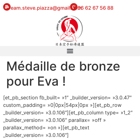
eam.steve.piazza@gmail.com
06 62 67 56 88
Médaille de bronze
pour Eva !
[et_pb_section fb_built= »1″ _builder_version= »3.0.47″
custom_padding= »0|0px|54px|0px »][et_pb_row
_builder_version= »3.0.106″][et_pb_column type= »1_2″
_builder_version= »3.0.106″ parallax= »off »
parallax_method= »on »][et_pb_text
_builder_version= »3.0.106″]