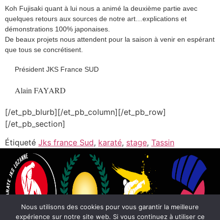
Koh Fujisaki quant à lui nous a animé la deuxième partie avec
quelques retours aux sources de notre art…explications et
démonstrations 100% japonaises.
De beaux projets nous attendent pour la saison à venir en espérant
que tous se concrétisent.
Président JKS France SUD
Alain FAYARD
[/et_pb_blurb][/et_pb_column][/et_pb_row]
[/et_pb_section]
Étiqueté
Jks france Sud
,
karaté
,
stage
,
Tassin
Nous utilisons des cookies pour vous garantir la meilleure
expérience sur notre site web. Si vous continuez à utiliser ce